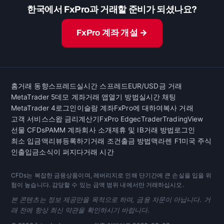
한국에서 FxPro과 거래할 준비가 되셨나요?
FxPro 계좌 개설 →
홈
거래 동향
스프레드
실시간 스프레드
EUR/USD
금 거래
MetaTrader 5
데모 계좌
거래 앱
열기 방법
실시간 채팅
MetaTrader 4
로그인
이슬람 계좌
FxPro에 대하여
복사 거래
고객 서비스
스왑 금리
계산기
FxPro Edge
cTrader
TradingView
선물 CFDs
PAMM 계좌
회사 소개
제휴 및 IB
거래 방법
로그인
최소 입금액
리뷰
등록하기
거래 조건
출금 방법
맥라렌 F1
미국 주식
인출
입금
소식이 퍼지다
거래 시간
CFDs는 복잡한 금융상품이며, 레버리지로 인해 단기간에 큰 손실을 입을 위
험이 높습니다. 감당할 수 있는 금액 범위 내에서만 거래하십시오.
본 콘텐츠는 정보 제공만을 목적으로 하며, 금융 자문이 아닙니다. 거
래 전에 항상 최신 약관을 확인하시기 바랍니다.